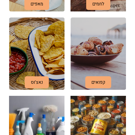
לחמים
מאפים
קפואים
נאצ'וס