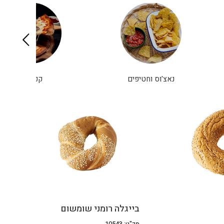
נאצ'וס וחטיפים
קפואים
בייגלה רומני שומשום
מק"ט: 10543