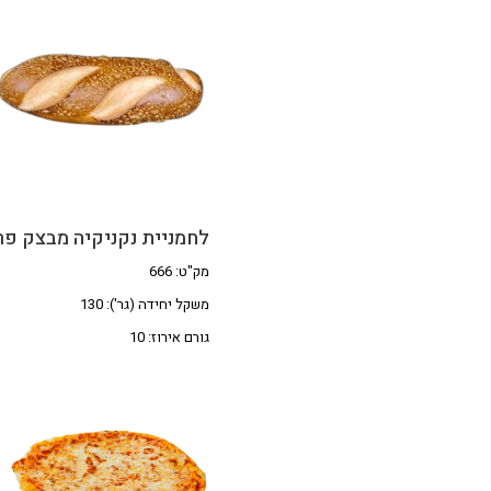
לחמניית נקניקיה מבצק פ
מק"ט: 666
משקל יחידה (גר'): 130
גורם אירוז: 10