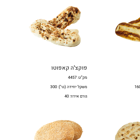
פוקצ'ה קאפוטו
מק"ט: 4457
משקל יחידה (גר'): 300
גורם אירוז: 40